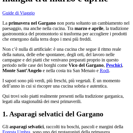
Guide di Viaggio
La
primavera nel Gargano
non porta soltanto un cambiamento nel
paesaggio, ma anche nella cucina. Tra
marzo e aprile
, la tradizione
gastronomica del promontorio si trasforma per accogliere i prodotti
che emergono dalla terra dopo i mesi più freddi.
Non c’è nulla di artificiale: è una cucina che segue il ritmo reale
della natura, delle erbe spontanee, degli orti, del lavoro nelle
campagne e dei piatti che venivano preparati proprio in questo
periodo nelle case dei borghi come
Vico del Gargano
,
Peschici
,
Monte Sant’Angelo
e nella costa tra San Menaio e
Rodi
.
I sapori sono più verdi, più freschi, più vegetali. È un momento
dell’anno in cui si riscopre una cucina sobria e autentica.
Qui trovi solo piatti realmente presenti nella tradizione garganica,
legati alla stagionalità dei mesi primaverili.
1. Asparagi selvatici del Gargano
Gli
asparagi selvatici
, raccolti tra boschi, pascoli e margini della
Foresta Umbra
, sono uno dei protagonisti della primavera.