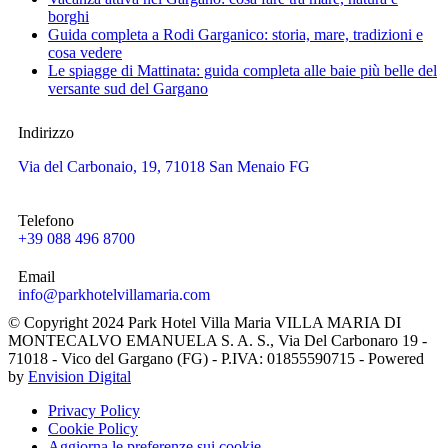
borghi
Guida completa a Rodi Garganico: storia, mare, tradizioni e
cosa vedere
Le spiagge di Mattinata: guida completa alle baie più belle del
versante sud del Gargano
Indirizzo
Via del Carbonaio, 19, 71018 San Menaio FG
Telefono
+39 088 496 8700
Email
info@parkhotelvillamaria.com
© Copyright 2024 Park Hotel Villa Maria VILLA MARIA DI
MONTECALVO EMANUELA S. A. S., Via Del Carbonaro 19 -
71018 - Vico del Gargano (FG) - P.IVA: 01855590715 - Powered
by
Envision Digital
Privacy Policy
Cookie Policy
Aggiorna le preferenze sui cookie