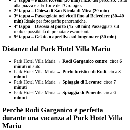
1ª tappa – Piazza Rovelli (30 min)
Inizio del percorso, visita
alla piazza e alla Torre dell’Orologio.
2ª tappa – Chiesa di San Nicola di Mira (20 min)
3ª tappa – Passeggiata nei vicoli fino al Belvedere (30–40
min)
Ideale per fotografie panoramiche.
4ª tappa – Discesa al porto (45–60 min)
Passeggiata sul
molo e possibilità di prenotare escursioni.
5ª tappa – Gelato o aperitivo sul lungomare (30 min)
Distanze dal Park Hotel Villa Maria
Park Hotel Villa Maria →
Rodi Garganico centro
: circa
6
minuti
in auto
Park Hotel Villa Maria →
Porto turistico di Rodi
: circa
8
minuti
Park Hotel Villa Maria →
Spiaggia di Levante
: circa
7
minuti
Park Hotel Villa Maria →
Spiaggia di Ponente
: circa
6
minuti
Perché Rodi Garganico è perfetta
durante una vacanza al Park Hotel Villa
Maria