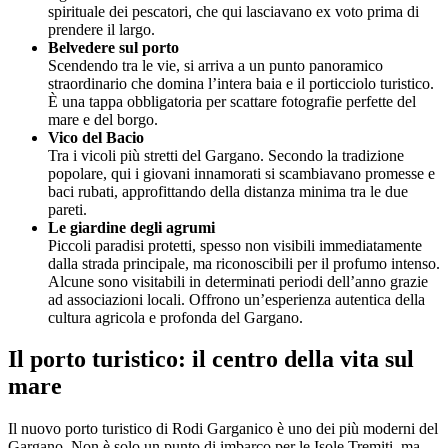
spirituale dei pescatori, che qui lasciavano ex voto prima di
prendere il largo.
Belvedere sul porto
Scendendo tra le vie, si arriva a un punto panoramico
straordinario che domina l’intera baia e il porticciolo turistico.
È una tappa obbligatoria per scattare fotografie perfette del
mare e del borgo.
Vico del Bacio
Tra i vicoli più stretti del Gargano. Secondo la tradizione
popolare, qui i giovani innamorati si scambiavano promesse e
baci rubati, approfittando della distanza minima tra le due
pareti.
Le giardine degli agrumi
Piccoli paradisi protetti, spesso non visibili immediatamente
dalla strada principale, ma riconoscibili per il profumo intenso.
Alcune sono visitabili in determinati periodi dell’anno grazie
ad associazioni locali. Offrono un’esperienza autentica della
cultura agricola e profonda del Gargano.
Il porto turistico: il centro della vita sul
mare
Il nuovo porto turistico di Rodi Garganico è uno dei più moderni del
Gargano. Non è solo un punto di imbarco per le Isole Tremiti, ma