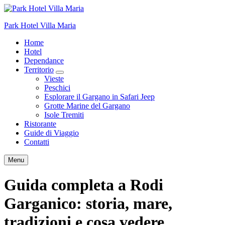
Park Hotel Villa Maria
Home
Hotel
Dependance
Territorio
Vieste
Peschici
Esplorare il Gargano in Safari Jeep
Grotte Marine del Gargano
Isole Tremiti
Ristorante
Guide di Viaggio
Contatti
Menu
Guida completa a Rodi
Garganico: storia, mare,
tradizioni e cosa vedere