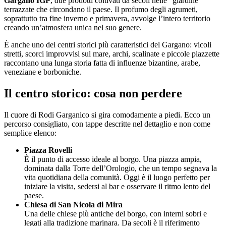
Gargano IGP
, due prodotti coltivati da secoli nelle “giardine”
terrazzate che circondano il paese. Il profumo degli agrumeti,
soprattutto tra fine inverno e primavera, avvolge l’intero territorio
creando un’atmosfera unica nel suo genere.
È anche uno dei centri storici più caratteristici del Gargano: vicoli
stretti, scorci improvvisi sul mare, archi, scalinate e piccole piazzette
raccontano una lunga storia fatta di influenze bizantine, arabe,
veneziane e borboniche.
Il centro storico: cosa non perdere
Il cuore di Rodi Garganico si gira comodamente a piedi. Ecco un
percorso consigliato, con tappe descritte nel dettaglio e non come
semplice elenco:
Piazza Rovelli
È il punto di accesso ideale al borgo. Una piazza ampia,
dominata dalla Torre dell’Orologio, che un tempo segnava la
vita quotidiana della comunità. Oggi è il luogo perfetto per
iniziare la visita, sedersi al bar e osservare il ritmo lento del
paese.
Chiesa di San Nicola di Mira
Una delle chiese più antiche del borgo, con interni sobri e
legati alla tradizione marinara. Da secoli è il riferimento